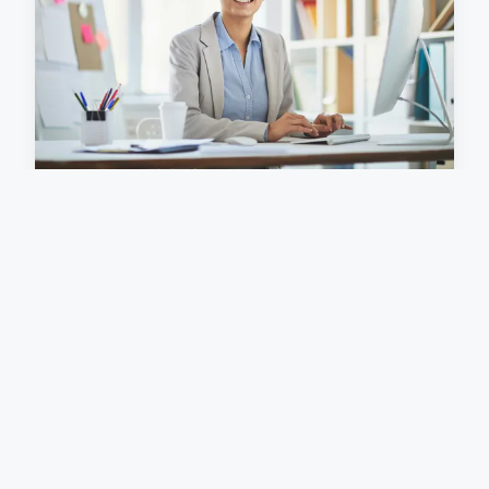
Secrétariat externalisé
toulouse : gagnez en efficacité
et flexibilité
Gagnez en efficacité et flexibilité avec le secrétariat
externalisé à Toulouse. Vous cherchez à optimiser
vos opérations sans sacrifier la qualité? L'...
11 septembre 2024
4 min de lecture →
SERVICES