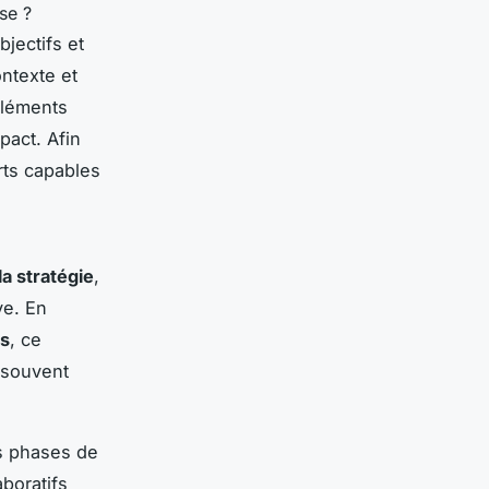
jectifs et
ntexte et
 éléments
pact. Afin
rts capables
la stratégie
,
ve. En
es
, ce
s souvent
es phases de
boratifs