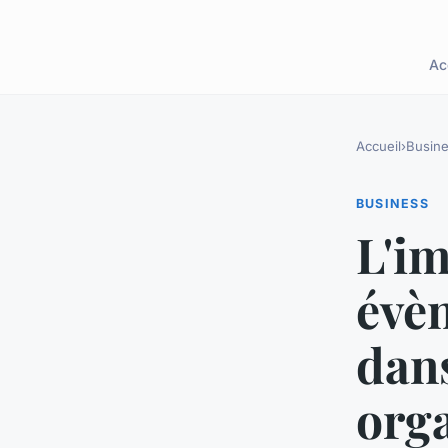
Ac
Accueil
›
Busin
BUSINESS
L'im
évè
dans
orga