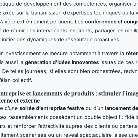
ptique de développement des compétences, organiser 
e
axée sur la transmission d’expertises techniques ou la v
 s’avère extrêmement pertinent. Les
conférences et cong
é de réunir des intervenants inspirants, partager les meil
t initier des dynamiques de réseautage proactives.
ur investissement se mesure notamment à travers la
réte
is aussi la
génération d’idées innovantes
issues de ces 
. De telles journées, si elles sont bien orchestrées, redy
élan collectif.
entreprise et lancements de produits : stimuler l’ima
erne et externe
sse d’une
soirée d’entreprise festive
ou d’un
lancement de
ces rassemblements possèdent un double objectif : fidéli
rs et renforcer l’attractivité auprès des clients ou parten
aitement scénarisée ou un reveal spectaculaire laisse un