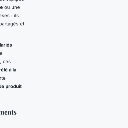
se
ou une
es : ils
 partagés et
lariés
ue
, ces
élé à la
nte
e produit
ements