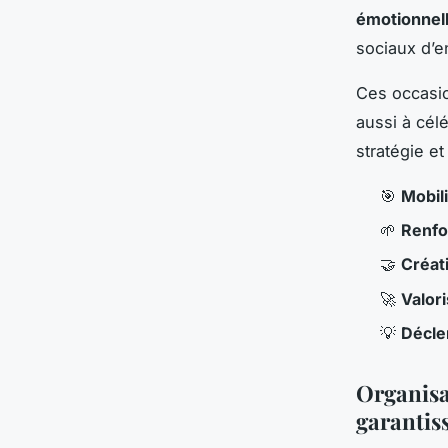
émotionnell
sociaux d’en
Ces occasi
aussi à cél
stratégie et
🎯
Mobil
🌱
Renfo
🤝
Créati
🚀
Valor
💡
Décle
Organisa
garantiss