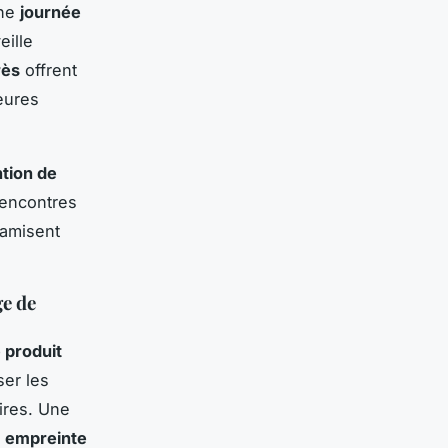
une
journée
eille
rès
offrent
leures
ntion de
rencontres
namisent
ge de
 produit
ser les
aires. Une
e
empreinte