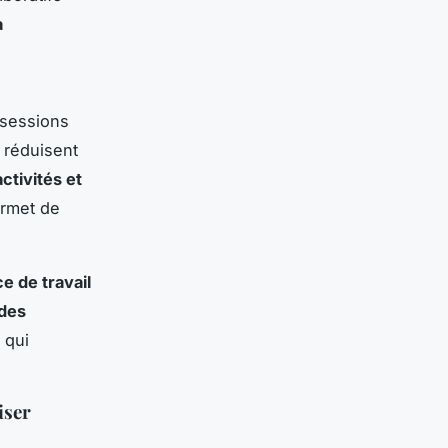
a
.
 sessions
t réduisent
activités et
ermet de
e de travail
des
 qui
iser