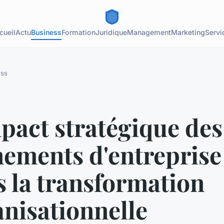
cueil
Actu
Business
Formation
Juridique
Management
Marketing
Servi
ess
pact stratégique des
nements d'entreprise
 la transformation
nisationnelle