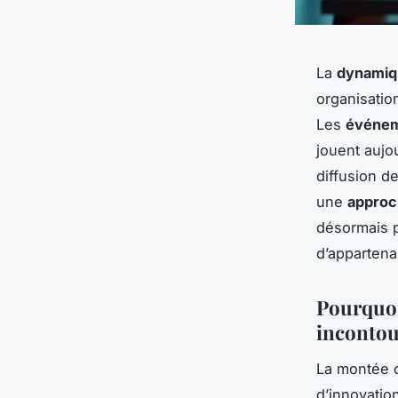
La
dynamiqu
organisation
Les
événem
jouent aujou
diffusion d
une
approc
désormais 
d’appartenan
Pourquoi
incontou
La montée d
d’innovatio