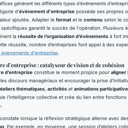
égorie d'
événement d'entreprise
possède ses propres ob
valeur ajoutée. Adapter le
format
et le
contenu
selon le co
s spécifiques garantit le succès de l'opération. Plusieurs
inent la
réussite de l’organisation d’événements
à fort im
ette réussite, nombre d’entreprises font appel à des expe
n evenements d'entreprise
.
re d’entreprise : catalyseur de vision et de cohésion
re d’entreprise
constitue le moment propice pour
aligner 
les discours managériaux et encourager la prise d’initiati
ateliers thématiques
,
activités
et
animations participativ
le l’intelligence collective et crée du lien entre fonction
.
 constate lorsque la réflexion stratégique alterne avec d
ng
. Par exemple, en moyenne, une session d’ateliers colla