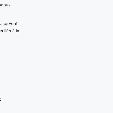
éseaux
s servent
és
liés à la
s