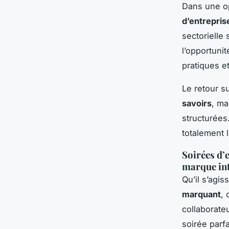
Dans une o
d’entrepris
sectorielle
l’opportunit
pratiques e
Le retour s
savoirs
, ma
structurées
totalement l’
Soirées d’
marque int
Qu’il s’agi
marquant
, 
collaborateu
soirée parf