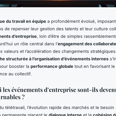
e du travail en équipe
a profondément évolué, imposant
s de repenser leur gestion des talents et leur culture col
ents d’entreprise
, loin d’être de simples rassemblements
rd’hui un rôle central dans l’
engagement des collaborat
es valeurs et l’accélération des changements stratégiques.
he structurée à l’organisation d’événements internes
s’i
pour booster la
performance globale
tout en favorisant le
ce au collectif.
 les événements d’entreprise sont-ils deven
rnables ?
u télétravail, l’évolution rapide des marchés et le besoin
n permanente placent le
dialogue interne
et la
cohésion d