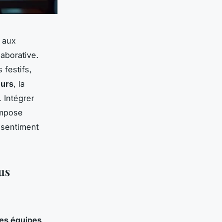
 aux
laborative.
 festifs,
eurs
, la
 Intégrer
mpose
 sentiment
us
es équipes