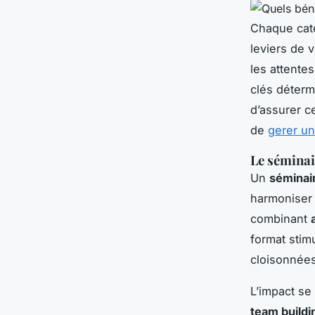
Chaque cat
leviers de 
les attente
clés déterm
d’assurer c
de
gerer u
Le séminai
Un
séminai
harmoniser 
combinant
format stimu
cloisonnées
L’impact se
team buildi