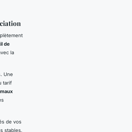
ciation
mplètement
il de
vec la
s. Une
 tarif
rmaux
es
hés de vos
s stables,