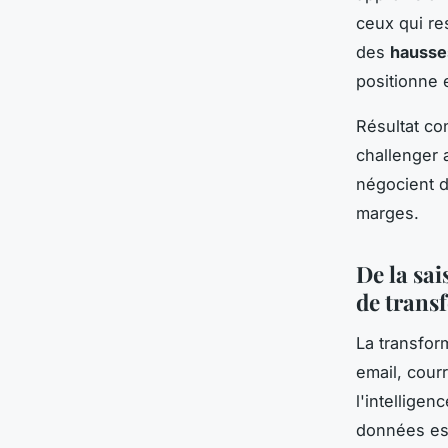
ceux qui re
des
hausse
positionne 
Résultat co
challenger 
négocient d
marges.
De la sai
de trans
La transfor
email, cour
l'intelligen
données esse