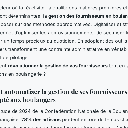
eur où la réactivité, la qualité des matières premières et 
ont déterminantes, la
gestion des fournisseurs en boulan
eposer sur des méthodes approximatives. Digitaliser et st
rmet d’optimiser les approvisionnements, de sécuriser 
r un temps précieux au quotidien. En adoptant des outils
ers transforment une contrainte administrative en véritabl
et de pilotage.
ent
révolutionner la gestion de vos fournisseurs
tout en s
ons en boulangerie ?
automatiser la gestion de ses fournisseurs
apté aux boulangers
tude de 2024 de la Confédération Nationale de la Boulan
Française,
78% des artisans
perdent encore du temps ch
essaisir manuellement leurs factures fournisseurs. L'auto