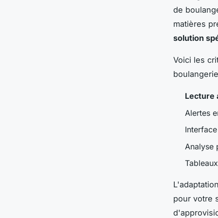
de boulange
matières pr
solution sp
Voici les c
boulangerie
Lecture
Alertes e
Interfac
Analyse p
Tableaux
L'adaptatio
pour votre 
d'approvisi