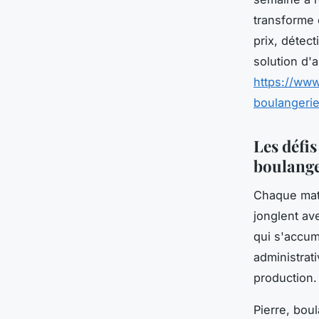
transforme 
prix, détec
solution d'
https://www
boulangerie
Les défis
boulang
Chaque mati
jonglent av
qui s'accumu
administrat
production.
Pierre, bou