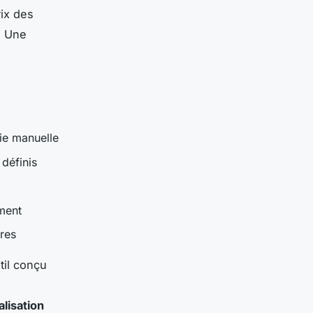
rix des
. Une
sie manuelle
 définis
ement
ires
til conçu
alisation