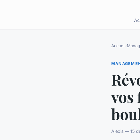
Ac
Accueil
›
Manag
MANAGEME
Révo
vos 
bou
Alexis — 15 