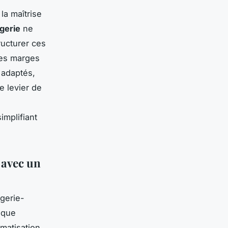
la maîtrise
gerie
ne
ructurer ces
les marges
 adaptés,
e levier de
implifiant
 avec un
gerie-
aque
matisation