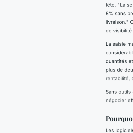
tête. "La s
8% sans pré
livraison." 
de visibilit
La saisie m
considérabl
quantités e
plus de deu
rentabilité,
Sans outils
négocier ef
Pourquoi 
Les logicie