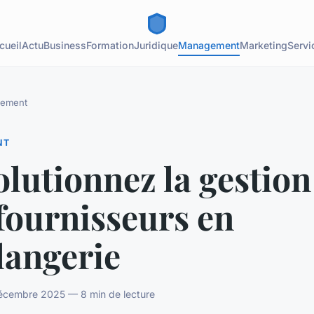
cueil
Actu
Business
Formation
Juridique
Management
Marketing
Servi
ement
NT
lutionnez la gestion
fournisseurs en
langerie
décembre 2025 — 8 min de lecture