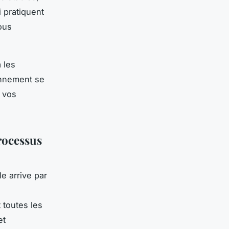
 pratiquent
ous
 les
onnement se
 vos
processus
e arrive par
t toutes les
et