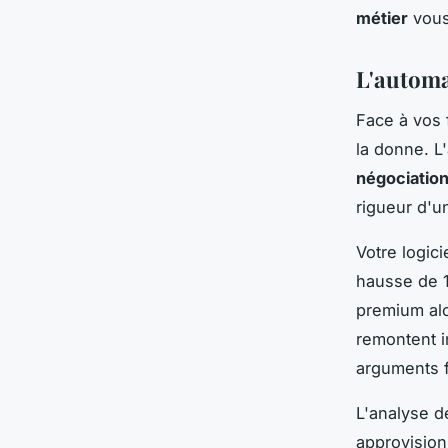
métier
vous
L'automa
Face à vos
la donne. L
négociatio
rigueur d'u
Votre logic
hausse de 1
premium alo
remontent i
arguments f
L'analyse d
approvision