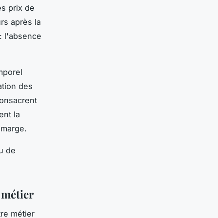
s prix de
rs après la
 : l'absence
mporel
ation des
consacrent
nt la
 marge.
ou de
 métier
tre métier