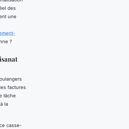
éel des
ment une
uement-
enne ?
tisanat
boulangers
 les factures
te tâche
à la
 ce casse-