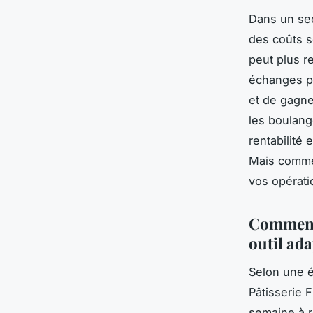
Dans un sect
des coûts s
peut plus r
échanges pe
et de gagne
les boulang
rentabilité 
Mais comm
vos opérati
Comment 
outil ad
Selon une é
Pâtisserie 
semaine à r